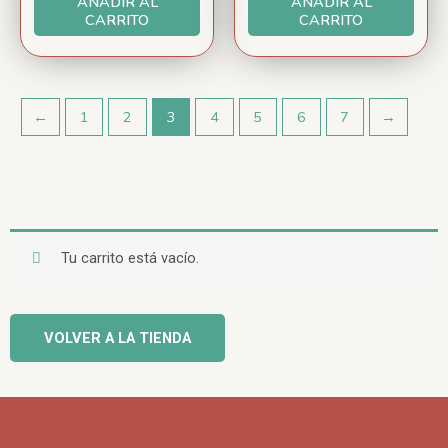
AÑADIR AL
AÑADIR AL
CARRITO
CARRITO
←
1
2
3
4
5
6
7
→
Tu carrito está vacío.
VOLVER A LA TIENDA