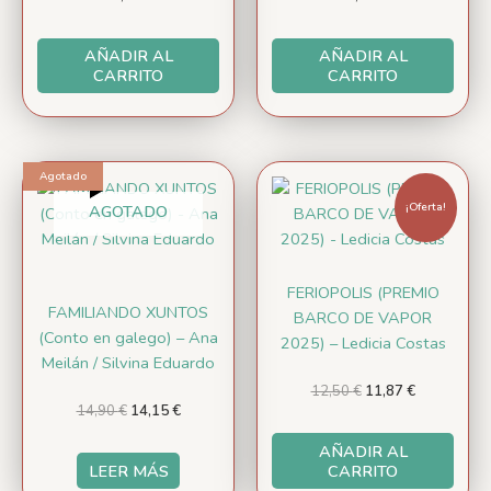
AÑADIR AL
AÑADIR AL
CARRITO
CARRITO
El
El
El
El
Agotado
precio
precio
precio
precio
original
actual
original
actual
¡Oferta!
AGOTADO
era:
es:
era:
es:
14,90 €.
14,15 €.
12,50 €.
11,87 €.
FERIOPOLIS (PREMIO
FAMILIANDO XUNTOS
BARCO DE VAPOR
(Conto en galego) – Ana
2025) – Ledicia Costas
Meilán / Silvina Eduardo
12,50
€
11,87
€
14,90
€
14,15
€
AÑADIR AL
LEER MÁS
CARRITO