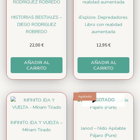
HISTORIAS BESTIALES –
iExplore. Depredadores.
DIEGO RODRIGUEZ
Libro con realidad
ROBREDO
aumentada
22,00
€
12,95
€
AÑADIR AL
AÑADIR AL
CARRITO
CARRITO
Agotado
AGOTADO
INFINITO. IDA Y VUELTA –
Janod – Nido Apilable
Míriam Tirado
Pájaro (Pure)