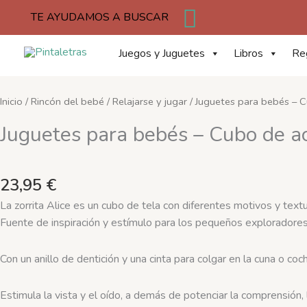
Buscar
Ir
TE AYUDAMOS A BUSCAR
al
contenido
Juegos y Juguetes
Libros
Re
Inicio
/
Rincón del bebé
/
Relajarse y jugar
/ Juguetes para bebés – Cu
Juguetes para bebés – Cubo de act
23,95
€
La zorrita Alice es un cubo de tela con diferentes motivos y text
Fuente de inspiración y estímulo para los pequeños exploradore
Con un anillo de dentición y una cinta para colgar en la cuna o coch
Estimula la vista y el oído, a demás de potenciar la comprensión, 