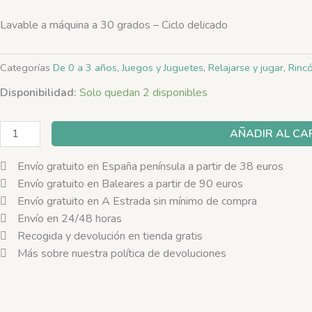
Lavable a máquina a 30 grados – Ciclo delicado
Categorías
De 0 a 3 años
,
Juegos y Juguetes
,
Relajarse y jugar
,
Rinc
Juguetes
Disponibilidad:
Solo quedan 2 disponibles
para
bebés
AÑADIR AL CA
-
Cubo
Envío gratuito en España península a partir de 38 euros
de
Envío gratuito en Baleares a partir de 90 euros
actividades
Envío gratuito en A Estrada sin mínimo de compra
de
Envío en 24/48 horas
tela
Recogida y devolución en tienda gratis
ALICE
Más sobre nuestra política de devoluciones
-
Lilliputiens
cantidad