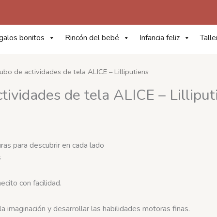
galos bonitos
Rincón del bebé
Infancia feliz
Talle
bo de actividades de tela ALICE – Lilliputiens
ividades de tela ALICE – Lilliput
uras para descubrir en cada lado
s
ecito con facilidad.
la imaginación y desarrollar las habilidades motoras finas.