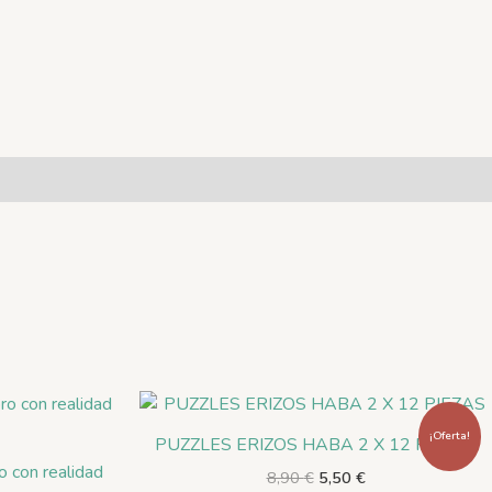
El
El
precio
precio
original
actual
¡Oferta!
PUZZLES ERIZOS HABA 2 X 12 PIEZAS
era:
es:
o con realidad
8,90
€
5,50
€
8,90 €.
5,50 €.