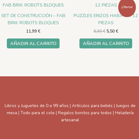
precio
precio
original
actual
¡Oferta!
era:
es:
SET DE CONSTRUCCIÓN – FAB
PUZZLES ERIZOS HABA 2 X 12
8,90 €.
5,50 €.
BRIX: ROBOTS BLOQUES
PIEZAS
11,99
€
8,90
€
5,50
€
AÑADIR AL CARRITO
AÑADIR AL CARRITO
Libros y Juguetes de 0 a 99 años | Artículos para bebés | Juegos de
mesa | Todo para el cole | Regalos bonitos para todos | Heladería
artesanal