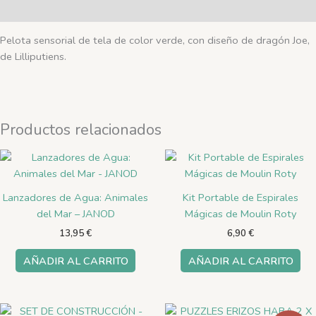
Descripción
Pelota sensorial de tela de color verde, con diseño de dragón Joe,
de Lilliputiens.
Productos relacionados
Lanzadores de Agua: Animales
Kit Portable de Espirales
del Mar – JANOD
Mágicas de Moulin Roty
13,95
€
6,90
€
AÑADIR AL CARRITO
AÑADIR AL CARRITO
El
El