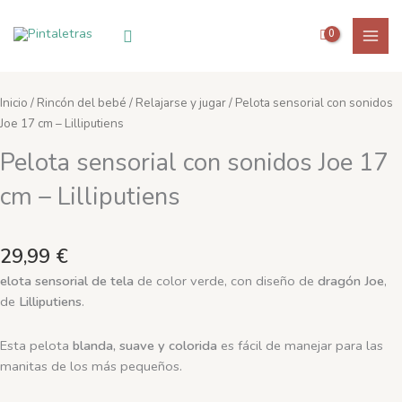
Ir
al
Buscar
contenido
Inicio
/
Rincón del bebé
/
Relajarse y jugar
/ Pelota sensorial con sonidos
Joe 17 cm – Lilliputiens
Pelota sensorial con sonidos Joe 17
cm – Lilliputiens
29,99
€
elota sensorial de tela
de color verde, con diseño de
dragón Joe
,
de
Lilliputiens
.
Esta pelota
blanda, suave y colorida
es fácil de manejar para las
manitas de los más pequeños.