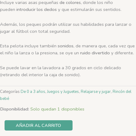
Incluye varias asas pequeñas
de colores
, donde los niño
pueden
introducir los dedos
y que estimularán sus sentidos.
Además, los peques podrán utilizar sus habilidades para lanzar o
jugar al fútbol con total seguridad.
Esta pelota incluye también
sonidos
, de manera que, cada vez que
el niño la lanza o la presiona, se oye un
ruido divertido
y diferente.
Se puede lavar en la lavadora a 30 grados en ciclo delicado
(retirando del interior la caja de sonido).
Categorías
De 0 a 3 años
,
Juegos y Juguetes
,
Relajarse y jugar
,
Rincón del
bebé
Pelota
Disponibilidad:
Solo quedan 1 disponibles
sensorial
con
AÑADIR AL CARRITO
sonidos