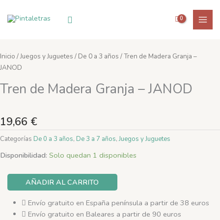
Ir
al
Buscar
contenido
Inicio
/
Juegos y Juguetes
/
De 0 a 3 años
/ Tren de Madera Granja –
JANOD
Tren de Madera Granja – JANOD
19,66
€
Categorías
De 0 a 3 años
,
De 3 a 7 años
,
Juegos y Juguetes
Tren
Disponibilidad:
Solo quedan 1 disponibles
de
Madera
AÑADIR AL CARRITO
Granja
-
Envío gratuito en España península a partir de 38 euros
JANOD
Envío gratuito en Baleares a partir de 90 euros