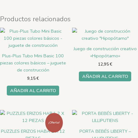
Productos relacionados
Juego de construcción creativo
Plus-Plus Tubo Mini Basic 100
«Hipopótamo»
piezas colores básicos – juguete
12,95
€
de construcción
AÑADIR AL CARRITO
9,15
€
AÑADIR AL CARRITO
El
El
precio
precio
original
actual
¡Oferta!
era:
es:
PUZZLES ERIZOS HABA 2 X 12
PORTA BEBÉS LIBERTY –
8,90 €.
5,50 €.