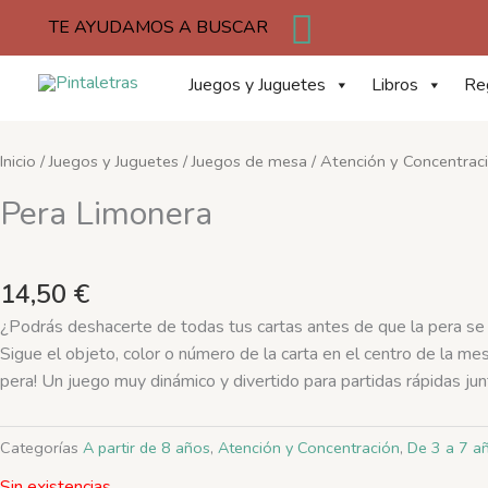
Buscar
Ir
TE AYUDAMOS A BUSCAR
al
contenido
Juegos y Juguetes
Libros
Re
Inicio
/
Juegos y Juguetes
/
Juegos de mesa
/
Atención y Concentrac
Pera Limonera
14,50
€
¿Podrás deshacerte de todas tus cartas antes de que la pera se 
Sigue el objeto, color o número de la carta en el centro de la mesa
pera! Un juego muy dinámico y divertido para partidas rápidas junt
Categorías
A partir de 8 años
,
Atención y Concentración
,
De 3 a 7 a
Sin existencias