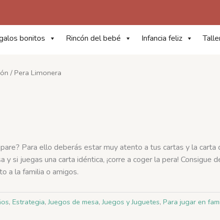
galos bonitos
Rincón del bebé
Infancia feliz
Talle
ión
/ Pera Limonera
pare? Para ello deberás estar muy atento a tus cartas y la carta
 y si juegas una carta idéntica, ¡corre a coger la pera! Consigue d
o a la familia o amigos.
ños
,
Estrategia
,
Juegos de mesa
,
Juegos y Juguetes
,
Para jugar en fami