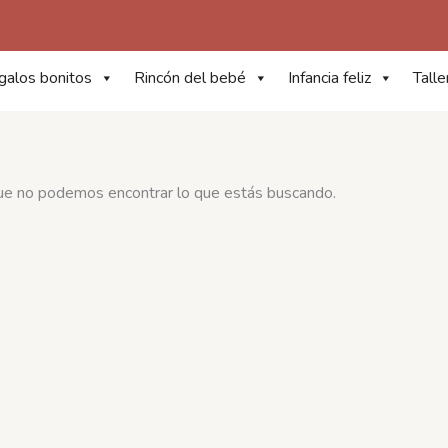
galos bonitos
Rincón del bebé
Infancia feliz
Talle
ue no podemos encontrar lo que estás buscando.