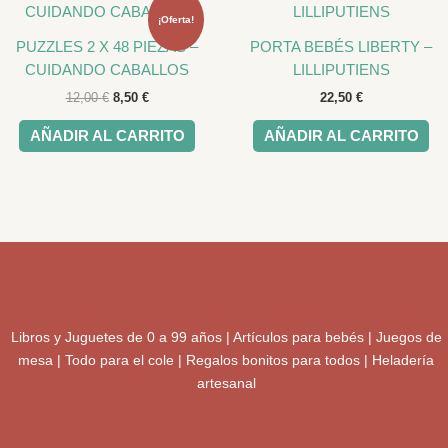
precio
precio
original
actual
¡Oferta!
era:
es:
PUZZLES 2 X 48 PIEZAS –
PORTA BEBÉS LIBERTY –
12,00 €.
8,50 €.
CUIDANDO CABALLOS
LILLIPUTIENS
12,00
€
8,50
€
22,50
€
AÑADIR AL CARRITO
AÑADIR AL CARRITO
Libros y Juguetes de 0 a 99 años | Artículos para bebés | Juegos de
mesa | Todo para el cole | Regalos bonitos para todos | Heladería
artesanal