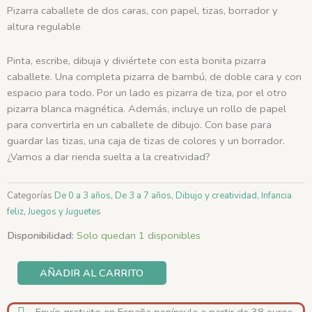
Pizarra caballete de dos caras, con papel, tizas, borrador y
altura regulable
Pinta, escribe, dibuja y diviértete con esta bonita pizarra
caballete. Una completa pizarra de bambú, de doble cara y con
espacio para todo. Por un lado es pizarra de tiza, por el otro
pizarra blanca magnética. Además, incluye un rollo de papel
para convertirla en un caballete de dibujo. Con base para
guardar las tizas, una caja de tizas de colores y un borrador.
¿Vamos a dar rienda suelta a la creatividad?
Categorías
De 0 a 3 años
,
De 3 a 7 años
,
Dibujo y creatividad
,
Infancia
feliz
,
Juegos y Juguetes
Pizarra
Disponibilidad:
Solo quedan 1 disponibles
Caballete
Bambú
AÑADIR AL CARRITO
-
HAPE
Envío gratuito en España península a partir de 38 euros