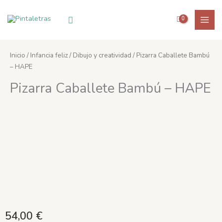
Ir
al
Buscar
contenido
Inicio
/
Infancia feliz
/
Dibujo y creatividad
/ Pizarra Caballete Bambú
– HAPE
Pizarra Caballete Bambú – HAPE
54,00
€