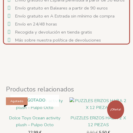
cantidad
Envío gratuito en Baleares a partir de 90 euros
Envío gratuito en A Estrada sin mínimo de compra
Envío en 24/48 horas
Recogida y devolución en tienda gratis
Más sobre nuestra política de devoluciones
Productos relacionados
El
El
AGOTADO
Agotado
precio
precio
original
actual
¡Oferta!
era:
es:
Dolce Toys Ocean activity
PUZZLES ERIZOS HABA 2 X
8,90 €.
5,50 €.
plush – Pulpo Octo
12 PIEZAS
22,99
€
8,90
€
5,50
€