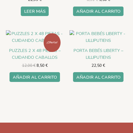
LEER MÁS
AÑADIR AL CARRITO
El
El
precio
precio
original
actual
¡Oferta!
era:
es:
PUZZLES 2 X 48 PIEZAS –
PORTA BEBÉS LIBERTY –
12,00 €.
8,50 €.
CUIDANDO CABALLOS
LILLIPUTIENS
12,00
€
8,50
€
22,50
€
AÑADIR AL CARRITO
AÑADIR AL CARRITO