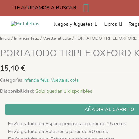
Buscar
Ir
TE AYUDAMOS A BUSCAR
al
contenido
Juegos y Juguetes
Libros
Rega
PORTATODO
Inicio
/
Infancia feliz
/
Vuelta al cole
/ PORTATODO TRIPLE OXFORD
TRIPLE
PORTATODO TRIPLE OXFORD 
OXFORD
KANGOO
15,40
€
KIDS
AZUL
Categorías
Infancia feliz
,
Vuelta al cole
cantidad
Disponibilidad:
Solo quedan 1 disponibles
AÑADIR AL CARRITO
Envío gratuito en España península a partir de 38 euros
Envío gratuito en Baleares a partir de 90 euros